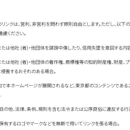
のリンクは、営利、非営利を問わず原則自由とします。ただし、以下
遠慮ください。
または他社 (者)・他団体を誹謗中傷したり、信用失墜を意図する内
または他社 (者)・他団体の著作権、商標権等の知的財産権、財産
は侵害するおそれのある場合。
内で本ホームページが展開されるなど、東京都のコンテンツである
。
目の他、法律、条例、規則を含む法令または公序良俗に違反する行
保有するロゴやマークなどを無断で用いてリンクを張る場合。